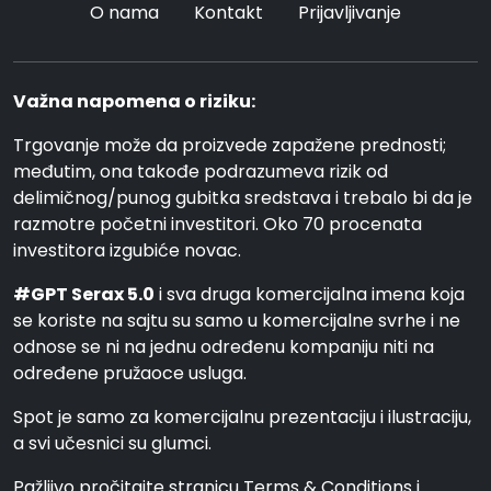
O nama
Kontakt
Prijavljivanje
Važna napomena o riziku:
Trgovanje može da proizvede zapažene prednosti;
međutim, ona takođe podrazumeva rizik od
delimičnog/punog gubitka sredstava i trebalo bi da je
razmotre početni investitori. Oko 70 procenata
investitora izgubiće novac.
#GPT Serax 5.0
i sva druga komercijalna imena koja
se koriste na sajtu su samo u komercijalne svrhe i ne
odnose se ni na jednu određenu kompaniju niti na
određene pružaoce usluga.
Spot je samo za komercijalnu prezentaciju i ilustraciju,
a svi učesnici su glumci.
Pažljivo pročitajte stranicu Terms & Conditions i