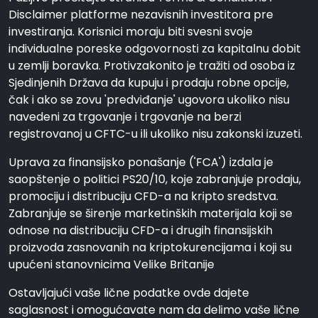
Disclaimer platforme nezavisnih investitora pre
investiranja. Korisnici moraju biti svesni svoje
individualne poreske odgovornosti za kapitalnu dobit
u zemlji boravka. Protivzakonito je tražiti od osoba iz
Sjedinjenih Država da kupuju i prodaju robne opcije,
čak i ako se zovu 'predviđanje' ugovora ukoliko nisu
navedeni za trgovanje i trgovanje na berzi
registrovanoj u CFTC-u ili ukoliko nisu zakonski izuzeti.
Uprava za finansijsko ponašanje ('FCA') izdala je
saopštenje o politici PS20/10, koje zabranjuje prodaju,
promociju i distribuciju CFD-a na kripto sredstva.
Zabranjuje se širenje marketinških materijala koji se
odnose na distribuciju CFD-a i drugih finansijskih
proizvoda zasnovanih na kriptokurencijama i koji su
upućeni stanovnicima Velike Britanije
Ostavljajući vaše lične podatke ovde dajete
saglasnost i omogućavate nam da delimo vaše lične