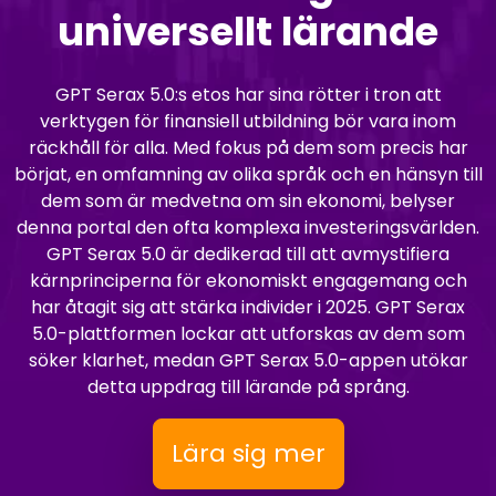
universellt lärande
GPT Serax 5.0:s etos har sina rötter i tron att
verktygen för finansiell utbildning bör vara inom
räckhåll för alla. Med fokus på dem som precis har
börjat, en omfamning av olika språk och en hänsyn till
dem som är medvetna om sin ekonomi, belyser
denna portal den ofta komplexa investeringsvärlden.
GPT Serax 5.0 är dedikerad till att avmystifiera
kärnprinciperna för ekonomiskt engagemang och
har åtagit sig att stärka individer i 2025. GPT Serax
5.0-plattformen lockar att utforskas av dem som
söker klarhet, medan GPT Serax 5.0-appen utökar
detta uppdrag till lärande på språng.
Lära sig mer