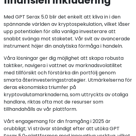
finansiell inkludering
Med GPT Serax 5.0 blir det enkelt att kliva in i den
spännande världen av kryptospekulation, vilket låser
upp potentialen för alla vanliga investerare att
snabbt svänga mot staketet. Vår svit av avancerade
instrument höjer din analytiska förmåga i handeln.
Våra lösningar ger dig möjlighet att skapa robusta
taktiker, navigera i vattnet av marknadsvolatilitet
med tillförsikt och förstärka din portfölj genom
smarta återinvesteringsstrategier. Utmärkelserna för
deras ekonomiska triumfer på
kryptovalutamarknaderna, som uttryckts av otaliga
handlare, riktas ofta mot de resurser som
tillhandahålls av vår plattform.
Vårt engagemang för din framgång i 2025 är
orubbligt; Vi strävar ständigt efter att utöka GPT
Serax 5.0-plattformen med innovativa verktyg, vilket