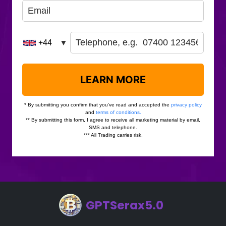
GPTSerax5.0